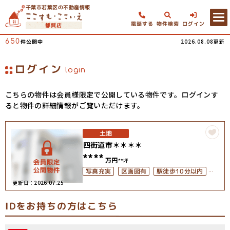
千葉市若葉区の不動産情報
電話する
物件検索
ログイン
都賀店
650
2026.08.08更新
件公開中
ログイン
login
こちらの物件は会員様限定で公開している物件です。ログインす
ると物件の詳細情報がご覧いただけます。
土地
四街道市＊＊＊＊
****
万円
**坪
駅徒歩10分以内
写真充実
区画図有
上下水道完備
更新日：2026.07.25
IDをお持ちの方はこちら