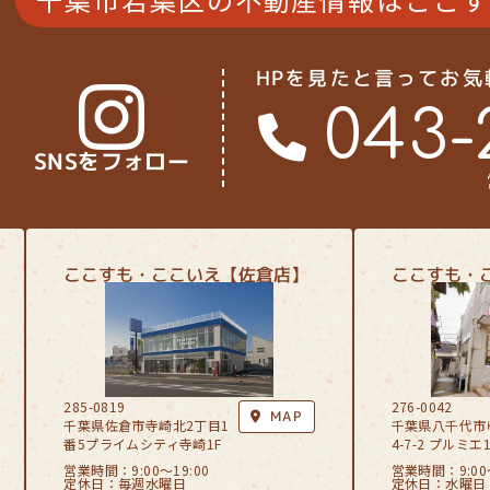
HPを見たと言ってお
043-
SNSをフォロー
ここすも・ここいえ【佐倉店】
ここすも・
285-0819
276-0042
MAP
千葉県佐倉市寺崎北2丁目1
千葉県八千代市
番5プライムシティ寺崎1F
4-7-2 プルミエ1
営業時間：9:00〜19:00
営業時間：9:00〜
定休日：毎週水曜日
定休日：水曜日