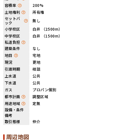
容積率
200%
土地権利
所有権
セットバ
無し
ック
小学校区
白井 （2500m）
中学校区
白井 （1500m）
私道負担
建築条件
なし
地目
宅地
現況
更地
引渡時期
相談
上水道
公共
下水道
公共
ガス
プロパン個別
都市計画
調整区域
用途地域
定無
設備・条件
備考
取引態様
仲介
周辺地図