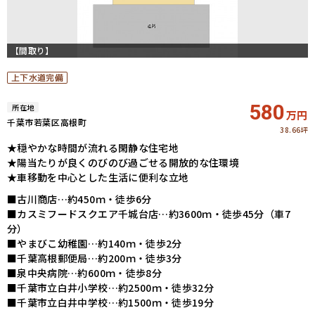
【間取り】
上下水道完備
580
所在地
万円
千葉市若葉区高根町
38.66坪
★穏やかな時間が流れる閑静な住宅地
★陽当たりが良くのびのび過ごせる開放的な住環境
★車移動を中心とした生活に便利な立地
■古川商店…約450ｍ・徒歩6分
■カスミフードスクエア千城台店…約3600ｍ・徒歩45分（車7
分）
■やまびこ幼稚園…約140ｍ・徒歩2分
■千葉高根郵便局…約200ｍ・徒歩3分
■泉中央病院…約600ｍ・徒歩8分
■千葉市立白井小学校…約2500ｍ・徒歩32分
■千葉市立白井中学校…約1500ｍ・徒歩19分