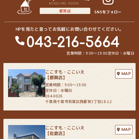
都賀店
SNSをフォロー
HPを見たと言ってお気軽にお問い合わせてください。
043-216-5664
営業時間：9:00〜19:00
定休日：水曜日
ここすも・ここいえ
MAP
【都賀店】
営業時間：9:00〜19:00
定休日：水曜日
264-0026
千葉県千葉市若葉区西都賀3丁目18-12
ここすも・ここいえ
MAP
【佐倉店】