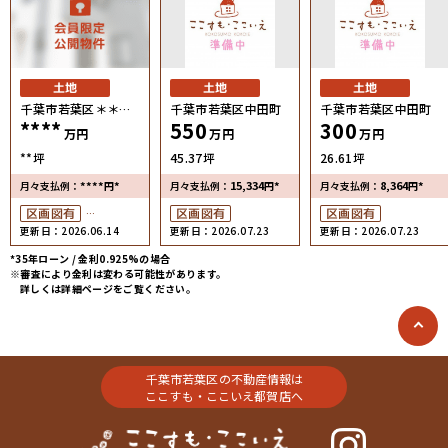
土地
土地
土地
千葉市若葉区＊＊＊
千葉市若葉区中田町
千葉市若葉区中田町
****
550
300
＊
万円
万円
万円
**坪
45.37坪
26.61坪
****
*
15,334
*
8,364
*
月々支払例：
円
月々支払例：
円
月々支払例：
円
区画図有
区画図有
区画図有
更新日：2026.06.14
更新日：2026.07.23
更新日：2026.07.23
接道6ｍ以上
*35年ローン / 金利0.925%の場合
※審査により金利は変わる可能性があります。
詳しくは詳細ページをご覧ください。
千葉市若葉区の不動産情報は
ここすも・ここいえ都賀店へ