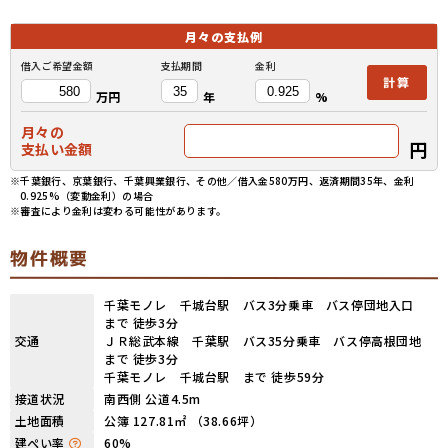
月々の
支払例
借入ご希望金額
支払期間
金利
計算
万円
年
%
月々の
円
支払い金額
※千葉銀行、京葉銀行、千葉興業銀行、その他／借入金580万円、返済期間35年、金利
0.925%（変動金利）の場合
※審査により金利は変わる可能性があります。
物件概要
千葉モノレ 千城台駅 バス3分乗車 バス停団地入口
まで 徒歩3分
交通
ＪＲ総武本線 千葉駅 バス35分乗車 バス停高根団地
まで 徒歩3分
千葉モノレ 千城台駅 まで 徒歩59分
接道状況
南西側 公道4.5m
土地面積
公簿 127.81㎡ （38.66坪）
建ぺい率
60%