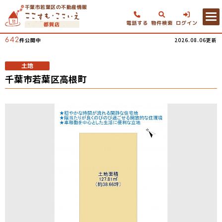
千葉市若葉区の不動産情報
電話する
物件検索
ログイン
都賀店
642
2026.08.06更新
件公開中
土地
千葉市若葉区高根町