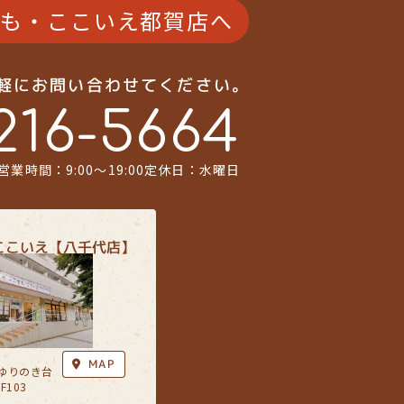
南面バルコニー
K以上
も・ここいえ都賀店へ
上下水道完備
6ｍ以上
場１台無料
気軽にお問い合わせてください。
216-5664
水道完備
営業時間：9:00〜19:00
定休日：水曜日
ここいえ【八千代店】
MAP
ゆりのき台
F103