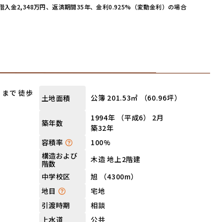
金2,348万円、返済期間35年、金利0.925%（変動金利）の場合
まで 徒歩
公簿 201.53㎡ （60.96坪）
土地面積
1994年 （平成6） 2月
築年数
築32年
100%
容積率
構造および
木造 地上2階建
階数
旭 （4300m）
中学校区
宅地
地目
相談
引渡時期
公共
上水道