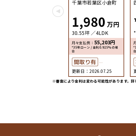
千葉市若葉区小倉町
1,980
万円
30.55坪
4LDK
55,203
円
月々支払例：
*35年ローン / 金利0.925%の場
*
合
間取り有
更新日：2026.07.25
駅徒歩10分以内
※審査により金利は変わる可能性があります。
詳
ペット可
50坪以上
接道6ｍ以上
駐車場１台無料
上下水道完備