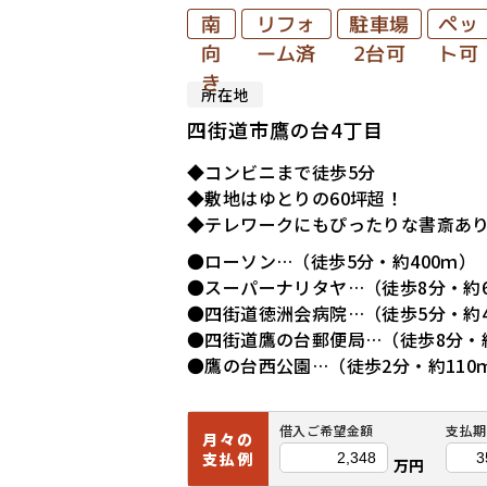
リフォ
駐車場
ペッ
南
ーム済
2台可
ト可
向
き
所在地
四街道市鷹の台4丁目
◆コンビニまで徒歩5分
◆敷地はゆとりの60坪超！
◆テレワークにもぴったりな書斎あ
●ローソン…（徒歩5分・約400ｍ）
●スーパーナリタヤ…（徒歩8分・約6
●四街道徳洲会病院…（徒歩5分・約4
●四街道鷹の台郵便局…（徒歩8分・約
●鷹の台西公園…（徒歩2分・約110
借入ご希望金額
支払期
月々の
支払例
万円