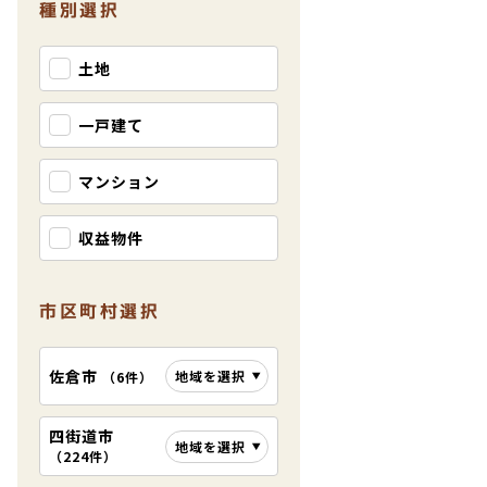
種別選択
土地
一戸建て
マンション
収益物件
市区町村選択
佐倉市
地域を選択
（
6件
）
四街道市
地域を選択
（
224件
）