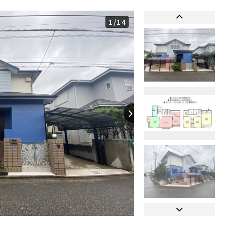
1
/14
【間取り】