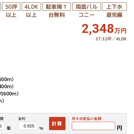
駐車場１
南面バル
上下水
4LDK
50坪
台無料
コニー
道完備
以上
以上
2,348
万円
37.32坪
4LDK
り
00ｍ）
00ｍ）
600ｍ）
ｍ）
間
金利
月々の
支払い金額
計算
円
年
%