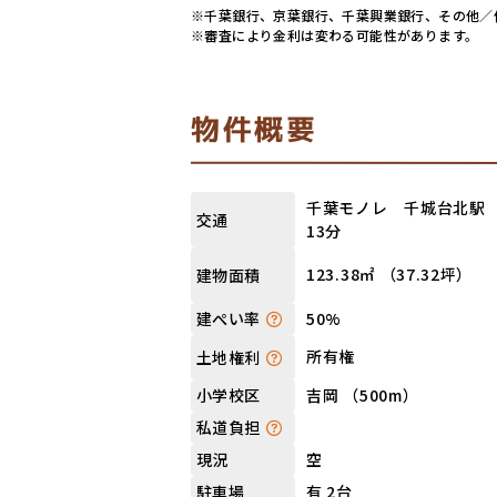
※千葉銀行、京葉銀行、千葉興業銀行、その他／借入
※審査により金利は変わる可能性があります。
物件概要
千葉モノレ 千城台北駅 
交通
13分
123.38㎡ （37.32坪）
建物面積
50%
建ぺい率
所有権
土地権利
吉岡 （500m）
小学校区
私道負担
空
現況
有 2台
駐車場