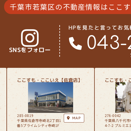
4LDK以上
4LDK以上
4LD
千葉市若葉区の不動産情報は
ここす
接道6ｍ以上
接道6ｍ以上
接道
駐車場１台無料
駐車場１台無料
駐車
HPを見たと言ってお
043-
上下水道完備
上下水道完備
上下
SNSをフォロー
ここすも・ここいえ【佐倉店】
ここすも・
285-0819
276-0042
MAP
千葉県佐倉市寺崎北2丁目1
千葉県八千代市
番5プライムシティ寺崎1F
4-7-2 プルミエ1