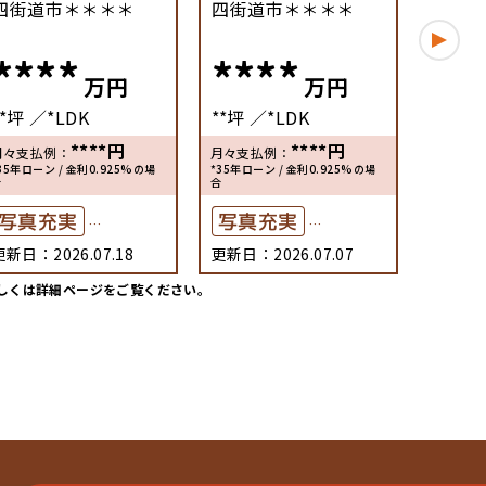
四街道市＊＊＊＊
四街道市＊＊＊＊
四街道
****
****
**
万円
万円
**坪
*LDK
**坪
*LDK
**坪
****
円
****
円
月々支払例：
月々支払例：
月々支払
35年ローン / 金利0.925%の場
*35年ローン / 金利0.925%の場
*35年ロー
合
合
合
写真充実
写真充実
写真
更新日：2026.07.18
更新日：2026.07.07
更新日：2
間取り有
間取り有
間取
しくは詳細ページをご覧ください。
築10年以内
築10年以内
築1
駅徒歩10分以内
駅徒歩10分以内
駅徒
駐車場2台可
駐車場2台可
駐車
ペット可
ペット可
ペッ
50坪以上
50坪以上
50