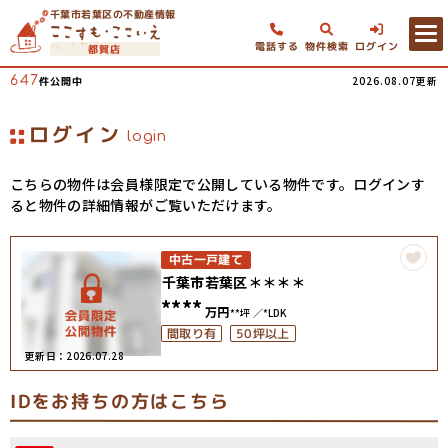
千葉市若葉区の不動産情報
電話する
物件検索
ログイン
都賀店
647
2026.08.07更新
件公開中
ログイン
login
こちらの物件は会員様限定で公開している物件です。ログインす
ると物件の詳細情報がご覧いただけます。
中古一戸建て
千葉市若葉区＊＊＊＊
****
万円
**坪
*LDK
50坪以上
間取り有
更新日：2026.07.28
IDをお持ちの方はこちら