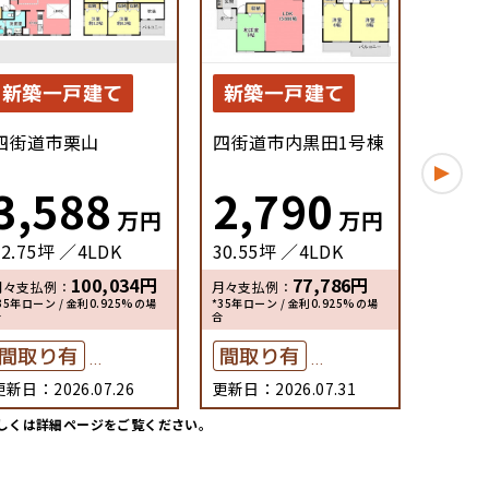
新築一戸建て
新築一戸建て
新築
四街道市栗山
四街道市内黒田1号棟
四街道
3,588
2,790
**
万円
万円
32.75坪
4LDK
30.55坪
4LDK
**坪
100,034
円
77,786
円
月々支払例：
月々支払例：
月々支払
35年ローン / 金利0.925%の場
*35年ローン / 金利0.925%の場
*35年ロー
合
合
合
間取り有
間取り有
間取
更新日：2026.07.26
更新日：2026.07.31
更新日：2
築10年以内
築10年以内
築1
しくは詳細ページをご覧ください。
駐車場2台可
駐車場2台可
駐車
ペット可
ペット可
ペッ