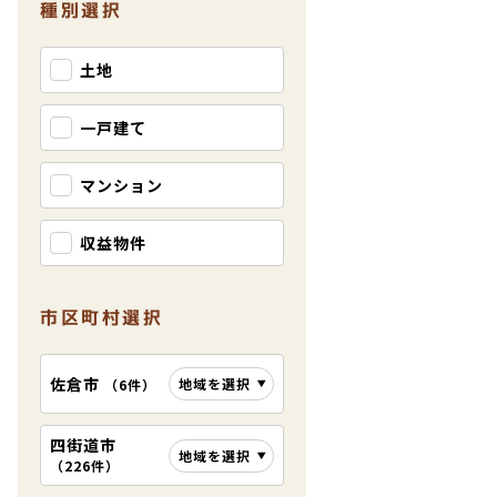
種別選択
土地
一戸建て
マンション
収益物件
市区町村選択
佐倉市
地域を選択
（
6件
）
四街道市
地域を選択
（
226件
）