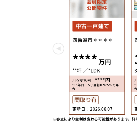
中古一戸建て
四街道市＊＊＊＊
****
万円
**坪
*LDK
****
円
月々支払例：
*35年ローン / 金利0.925%の場
*
合
間取り有
更新日：2026.08.07
築10年以内
※審査により金利は変わる可能性があります。
詳
リフォーム済
ペット可