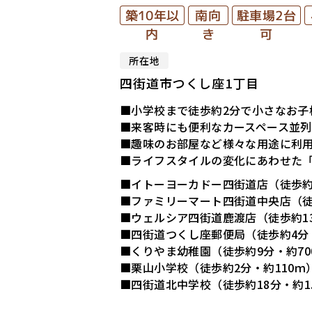
駐車場2台
築10年以
南向
内
き
可
所在地
四街道市つくし座1丁目
■小学校まで徒歩約2分で小さなお子
■来客時にも便利なカースペース並列
■趣味のお部屋など様々な用途に利
■ライフスタイルの変化にあわせた
■イトーヨーカドー四街道店（徒歩約1
■ファミリーマート四街道中央店（徒歩
■ウェルシア四街道鹿渡店（徒歩約13
■四街道つくし座郵便局（徒歩約4分・
■くりやま幼稚園（徒歩約9分・約70
■栗山小学校（徒歩約2分・約110ｍ
■四街道北中学校（徒歩約18分・約1.