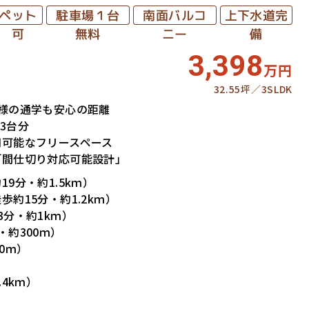
駐車場１台
南面バルコ
上下水道完
ペット
無料
ニー
可
備
3,398
万円
32.55坪
3SLDK
様の通学も安心の距離
3台分
用可能なフリースペース
「間仕切り対応可能設計」
9分・約1.5kｍ）
約15分・約1.2kｍ）
分・約1kｍ）
約300ｍ）
0ｍ）
）
4kｍ）