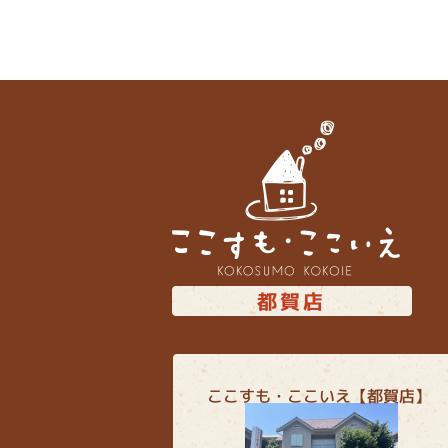
50坪以上
4LDK以上
駐車場１台無料
南面バルコニー
上下水道完備
都賀店
ここすも・ここいえ【都賀店】