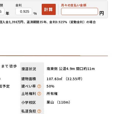
間
金利
月々の
支払い金額
計算
円
年
%
金3,398万円、返済期間35年、金利0.925%（変動金利）の場合
まで 徒歩
南東側 公道4.9m 間口約11m
接道状況
坪）
107.63㎡ （32.55坪）
建物面積
完成予定
50%
建ぺい率
所有権
土地権利
栗山 （110m）
小学校区
私道負担