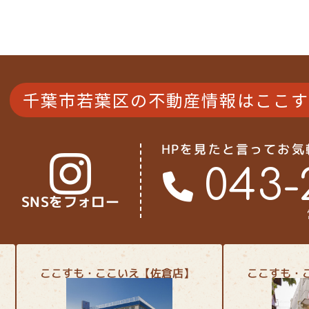
4LDK以上
4LD
50坪以上
接道6ｍ以上
接道
4LDK以上
南面バルコニー
駐車
上下水道完備
南面
千葉市若葉区の不動産情報は
ここす
HPを見たと言ってお
043-
SNSをフォロー
ここすも・ここいえ【佐倉店】
ここすも・