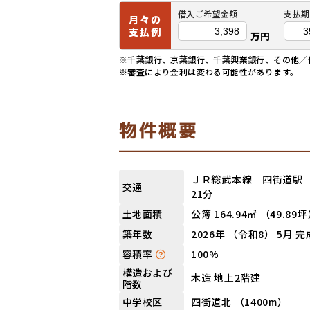
借入ご希望金額
支払期
月々の
支払例
万円
※千葉銀行、京葉銀行、千葉興業銀行、その他／借入
※審査により金利は変わる可能性があります。
物件概要
ＪＲ総武本線 四街道駅 
交通
21分
公簿 164.94㎡ （49.89
土地面積
2026年 （令和8） 5月 
築年数
100%
容積率
構造および
木造 地上2階建
階数
四街道北 （1400m）
中学校区