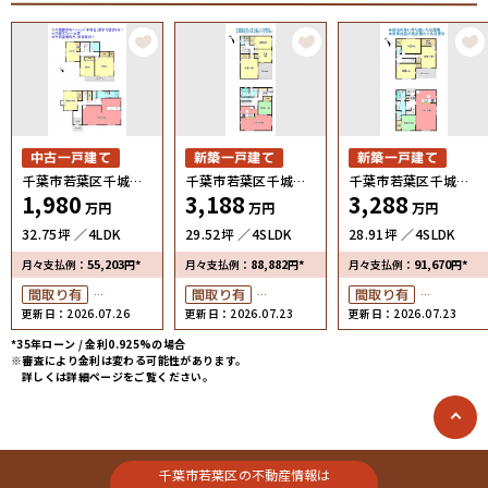
中古一戸建て
新築一戸建て
新築一戸建て
千葉市若葉区千城台
千葉市若葉区千城台
千葉市若葉区千城台
1,980
3,188
3,288
西2丁目
西2丁目4号棟
西2丁目3号棟
万円
万円
万円
32.75坪
4LDK
29.52坪
4SLDK
28.91坪
4SLDK
55,203
*
88,882
*
91,670
*
月々支払例：
円
月々支払例：
円
月々支払例：
円
間取り有
間取り有
間取り有
更新日：2026.07.26
更新日：2026.07.23
更新日：2026.07.23
リフォーム済
築10年以内
築10年以内
駅徒歩10分以内
駅徒歩10分以内
ペット可
*35年ローン / 金利0.925%の場合
※審査により金利は変わる可能性があります。
4LDK以上
ペット可
ペット可
詳しくは詳細ページをご覧ください。
駐車場１台無料
4LDK以上
4LDK以上
上下水道完備
接道6ｍ以上
接道6ｍ以上
南面バルコニー
南面バルコニー
上下水道完備
上下水道完備
千葉市若葉区の不動産情報は