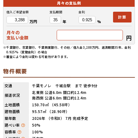
月々の
支払例
借入ご希望金額
支払期間
金利
計算
万円
年
%
月々の
円
支払い金額
※千葉銀行、京葉銀行、千葉興業銀行、その他／借入金3,288万円、返済期間35年、金利
0.925%（変動金利）の場合
※審査により金利は変わる可能性があります。
物件概要
交通
千葉モノレ 千城台駅 まで 徒歩9分
北東側 公道6.0m 間口約12.4m
接道状況
南西側 公道6.0m 間口約12.4m
土地面積
150.70㎡ （45.58坪）
建物面積
95.57㎡ （28.90坪）
築年数
2026年 （令和8） 7月 完成予定
建ぺい率
50%
容積率
100%