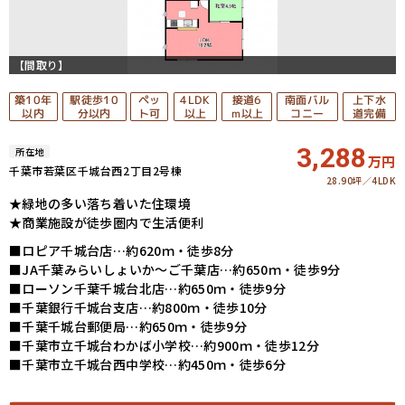
【間取り】
駅徒歩10
南面バル
築10年
上下水
4LDK
接道6
ペッ
分以内
ｍ以上
コニー
道完備
以内
ト可
以上
3,288
所在地
万円
千葉市若葉区千城台西2丁目2号棟
28.90坪
4LDK
★緑地の多い落ち着いた住環境
★商業施設が徒歩圏内で生活便利
■ロピア千城台店…約620ｍ・徒歩8分
■JA千葉みらいしょいか～ご千葉店…約650ｍ・徒歩9分
■ローソン千葉千城台北店…約650ｍ・徒歩9分
■千葉銀行千城台支店…約800ｍ・徒歩10分
■千葉千城台郵便局…約650ｍ・徒歩9分
■千葉市立千城台わかば小学校…約900ｍ・徒歩12分
■千葉市立千城台西中学校…約450ｍ・徒歩6分