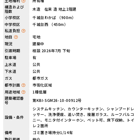
土地権利
所有権
構造および
木造 在来 造 地上2階建
階数
小学校区
千城台わかば （900m）
中学校区
千城台西 （450m）
私道負担
地目
宅地
現況
建築中
引渡時期
相談 2026年7月 下旬
駐車場
有
上水道
公共
下水道
公共
ガス
都市ガス
都市計画
市街化区域
用途地域
1種低層
建築確認番
第KBI-SGM26-10-00912号
号
システムキッチン、カウンターキッチン、シャンプードレ
ッサー、洗浄便座、追い焚き、複層ガラス、ルーフバルコ
設備・条件
ニー、モニタ付インターホン、ペット可、床下収納、トイ
レ２箇所
備考
ゴミ置き場持分1/14有
取引態様
仲介