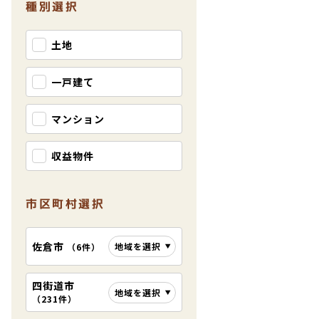
種別選択
土地
一戸建て
マンション
収益物件
市区町村選択
佐倉市
地域を選択
（
6件
）
四街道市
地域を選択
（
231件
）