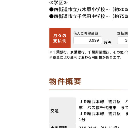
≪学区≫
●四街道市立八木原小学校…（約800
●四街道市立千代田中学校…（約750
借入ご希望金額
支払期
月々の
支払例
万円
※千葉銀行、京葉銀行、千葉興業銀行、その他／借入
※審査により金利は変わる可能性があります。
物件概要
ＪＲ総武本線 物井駅 バ
車 バス停千代田東 まで
交通
ＪＲ総武本線 物井駅 ま
1分
216.26㎡ （65.41坪）
土地面積