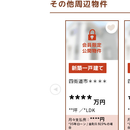
その他周辺物件
新築一戸建て
四街道市＊＊＊＊
****
万円
**坪
*LDK
****
円
月々支払例：
*35年ローン / 金利0.925%の場
*
合