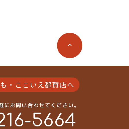
り有
写真充実
026.07.22
更新日：2026.07.25
0年以内
間取り有
駐車場2台可
き
場2台可
ペット可
50坪以上
ト可
4LDK以上
坪以上
接道6ｍ以上
K以上
南面バルコニー
6ｍ以上
も・ここいえ都賀店へ
水道完備
上下水道完備
気軽にお問い合わせてください。
216-5664