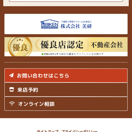
５．お客様情報の開示
当社が保有するお客さま情報に関して、お客さまご自身の情報の開示を
ご希望される場合には、お申し出いただいた方がご本人であることを確
認した上で、合理的な期間及び範囲で回答いたします。
６．お客様情報の訂正等
当社が保有するお客さま情報に関して、お客さまご自身の情報の利用停
止または消去をご希望される場合には、お申し出いただいた方がご本人
であることを確認した上で、合理的な期間及び範囲で利用停止又は消去
をいたします。
これらの情報等の一部又は全部を利用停止または消去した場合、不本意
ながらご要望にそったサービスの提供ができなくなることがありますの
お問い合わせはこちら
で、ご理解とご協力を賜りますようお願い申し上げます。
（なお、関係法令に基づき保有しております情報については、利用停止
または消去のお申し出には応じられない場合があります。）
来店予約
７．お客様情報の開示等の受付方法・窓口
オンライン相談
当社が保有するお客さま情報に関する開示等（上記5．6．）のお申し出
は、以下の方法にて、受け付けいたします。
なお、この受付方法によらない開示等の求めには応じられない場合がご
ざいますので、ご了承ください。
サイトマップ
プライバシーポリシー