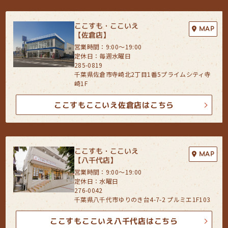
このように提供された個人データにつきましては、サイト管理会社にお
いて管理されることとなります。
サイト管理会社は、そのサービスの改善・向上を目指すことに加え、メ
ここすも・ここいえ
ールマガジンなどによる情報提供、お客様による購買の分析をして、当
MAP
【佐倉店】
社の事業運営を改善するために、個人データ（お客様が指定された他の
営業時間：9:00〜19:00
方の宛先情報を除く）を利用します。
定休日：毎週水曜日
当社は、サイト管理会社に対し、個人情報保護法を遵守し、お客様のプ
285-0819
ライバシーに配慮した個人情報の取り扱いをすることを規約などで義務
千葉県佐倉市寺崎北2丁目1番5プライムシティ寺
づけております。
崎1F
４．お客様情報の第三者への開示・提供
ここすもここいえ佐倉店はこちら
当社は、前項3．の利用目的に記載した場合及び以下のいずれかに該当
する場合を除き、お客さま情報を第三者へ開示又は提供いたしません。
(1) ご本人の同意がある場合
(2) 法令に基づき開示・提供を求められた場合
ここすも・ここいえ
MAP
(3) 人の生命、身体又は財産の保護のために必要な場合であって、お客
【八千代店】
さまの同意を得ることが困難である場合
営業時間：9:00〜19:00
(4) 公衆衛生の向上又は児童の健全な育成の推進のために特に必要があ
定休日：水曜日
る場合であって、お客さまの同意を得ることが困難である場合
276-0042
(5) 国又は地方公共団体等が公的な事務を実施する上で、協力する必要
千葉県八千代市ゆりのき台4-7-2 プルミエ1F103
がある場合であって、お客さまの同意を得ることにより当該事務の遂行
に支障を及ぼすおそれがある場合
ここすもここいえ八千代店はこちら
(6) 次項5．に掲げる者に対して提供する場合