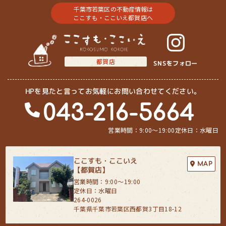
(5) 保有するお客さま情報について、お客さま本人からの開示、訂正、
千葉市若葉区の不動産情報は
削除、利用停止の依頼を所定の窓口でお受けして、誠意をもって対応い
ここすも・ここいえ都賀店へ
たします。
具体的には、以下の内容に従ってお客さま情報の取り扱いをいたしま
す。
都賀店
SNSをフォロー
３．お客様の情報の利用目的
当社は、不動産についてのサービスをお客さまにご利用いただくにあた
り、各種の申込みの受付、訪問、提案、見積、各種の工事やサービス提
HPを見たと言ってお気軽にお問い合わせてください。
供等の機会に、当社が直接あるいは協力会社又は業務委託先等を通じ
043-216-5664
て、お客さまの個人情報（お客さまの電子メールアドレス、氏名、住
所、電話番号等）を取得いたしますが、これらの個人情報は下記の目的
に利用させていただきます。
営業時間：9:00〜19:00
定休日：水曜日
(1) 不動産についてのサービスの提供
(2) 不動産についてのサービスのアフターサービスの提供
(3) 不動産についてのサービスのお知らせ・ＰＲ、調査・データ集積、
ここすも・ここいえ
MAP
研究開発
【都賀店】
(4) ウェブサイトシステム管理会社（以下「サイト管理会社」といいま
営業時間：9:00〜19:00
す。）への提供。
定休日：水曜日
(5) その他上記(1)から(4)に附随する業務の実施
264-0026
千葉県千葉市若葉区西都賀3丁目18-12
なお、当社は、サイト管理会社が提供するサービス改善に必要な範囲
で、お客様の個人データをサイト管理会社に提供します。