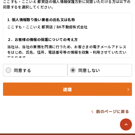
ここすも・ここいえ 都賀店の個人情報保護方針に同意いただける方は以下の
同意するを選択してください。
1. 個人情報取り扱い業者の氏名又は名称
ここすも・ここいえ 都賀店 / BK不動産株式会社
２．お客様の情報の保護についての考え方
当社は、当社の業務を円滑に行うため、お客さまの電子メールアドレス
をはじめ、氏名、住所、電話番号等の情報を収集・利用させていただい
ております。
当社は、これらのお客さまの個人情報（以下「お客さま情報」といいま
す。）の適正な保護を重大な責務と認識し、この責務を果たすために、
同意する
同意しない
次の方針の下でお客さま情報を取り扱います。
(1) お客さま情報に適用される個人情報の保護に関する法律その他の関
係法令を遵守し、適切に取り扱います。また、適宜取扱いの改善に努め
送信
ます。
(2) お客さま情報の取扱いに関する規程を明確にし、従業者に周知徹底
します。また、取引先等に対しても適切にお客さま情報を取り扱うよう
に要請します。
前のページに戻る
(3) お客さま情報の収集に際しては、利用目的を特定して通知または公
表し、その利用目的にしたがってお客さま情報を取り扱います。
(4) お客さま情報の漏洩、紛失、改ざん等を防止するために必要な 対策
を講じて適切な管理を行います。